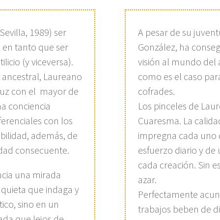
evilla, 1989) ser
A pesar de su juven
 en tanto que ser
González, ha conseg
icio (y viceversa).
visión al mundo del a
ancestral, Laureano
como es el caso para
aluz con el mayor de
cofrades.
na conciencia
Los pinceles de Lau
erenciales con los
Cuaresma. La calida
abilidad, además, de
impregna cada uno de
idad consecuente.
esfuerzo diario y de 
cada creación. Sin es
ncia una mirada
azar.
nquieta que indaga y
Perfectamente acuna
tico, sino en un
trabajos beben de di
ada que lejos de