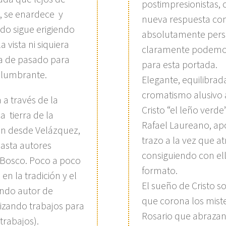
postimpresionistas,
a, se enardece y
nueva respuesta co
do sigue erigiendo
absolutamente person
 vista ni siquiera
claramente podemos 
a de pasado para
para esta portada.
deslumbrante.
Elegante, equilibra
cromatismo alusivo 
a través de la
Cristo “el leño verde
ca tierra de la
Rafael Laureano, apor
an desde Velázquez,
trazo a la vez que at
hasta autores
consiguiendo con ell
 Bosco. Poco a poco
formato.
en la tradición y el
El sueño de Cristo so
iendo autor de
que corona los miste
izando trabajos para
Rosario que abrazan 
trabajos).