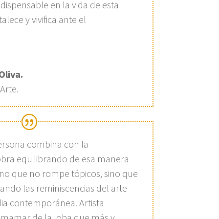
dispensable en la vida de esta
lece y vivifica ante el
Oliva.
Arte.
ersona combina con la
obra equilibrando de esa manera
lano que no rompe tópicos, sino que
zando las reminiscencias del arte
dia contemporánea. Artista
e mamar de la loba que más y