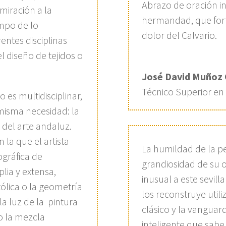
Abrazo de oración in
miración a la
hermandad, que forta
mpo de lo
dolor del Calvario.
entes disciplinas
l diseño de tejidos o
José David Muñoz 
Técnico Superior en 
o es multidisciplinar,
misma necesidad: la
a del arte andaluz.
la que el artista
La humildad de la p
gráfica de
grandiosidad de su 
lia y extensa,
inusual a este sevil
ólica o la geometría
los reconstruye utili
a luz de la pintura
clásico y la vanguar
o la mezcla
inteligente que sab