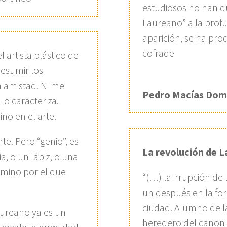
estudiosos no han d
Laureano” a la prof
aparición, se ha pr
cofrade
 artista plástico de
esumir los
a amistad. Ni me
Pedro Macías Dom
o caracteriza.
no en el arte.
rte. Pero “genio”, es
La revolución de 
a, o un lápiz, o una
amino por el que
“(…) la irrupción de
un después en la for
ciudad. Alumno de l
Laureano ya es un
heredero del canon 