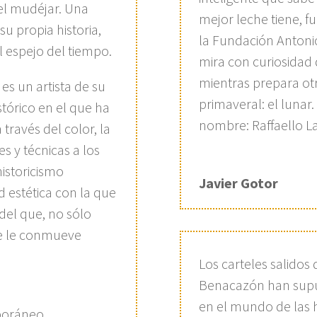
el mudéjar. Una
mejor leche tiene, f
su propia historia,
la Fundación Antoni
el espejo del tiempo.
mira con curiosidad 
mientras prepara otr
es un artista de su
primaveral: el lunar.
tórico en el que ha
nombre: Raffaello 
 través del color, la
s y técnicas a los
historicismo
Javier Gotor
 estética con la que
del que, no sólo
que le conmueve
Los carteles salidos 
Benacazón han sup
en el mundo de las
mporáneo