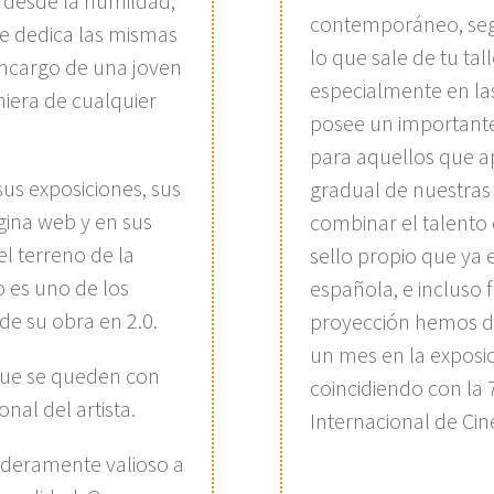
e desde la humildad,
contemporáneo, seg
 Le dedica las mismas
lo que sale de tu tal
encargo de una joven
especialmente en las
niera de cualquier
posee un important
para aquellos que a
sus exposiciones, sus
gradual de nuestras 
gina web y en sus
combinar el talento 
l terreno de la
sello propio que ya 
o es uno de los
española, e incluso
de su obra en 2.0.
proyección hemos de
un mes en la exposici
que se queden con
coincidiendo con la 
onal del artista.
Internacional de Cin
deramente valioso a